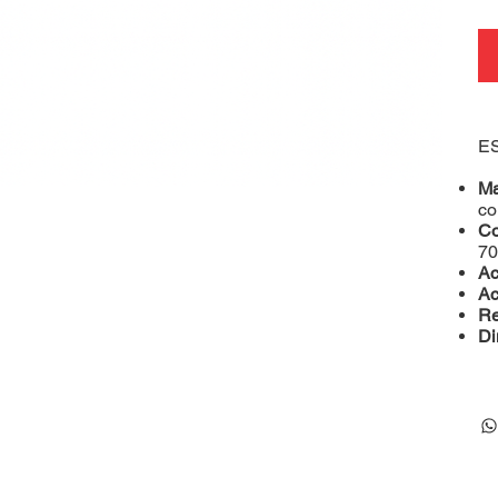
E
Ma
co
Co
70
Ac
Ac
Re
Di