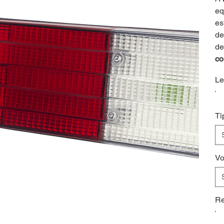
eq
es
de
d
co
Le
Ti
Vo
Re