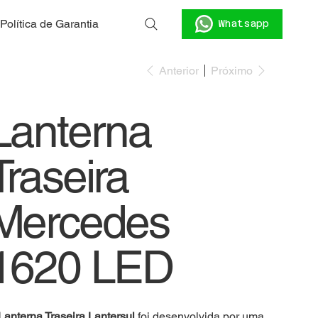
Política de Garantia
Whatsapp
Anterior
Próximo
Lanterna
Traseira
Mercedes
1620 LED
Lanterna Traseira Lantersul
foi desenvolvida por uma