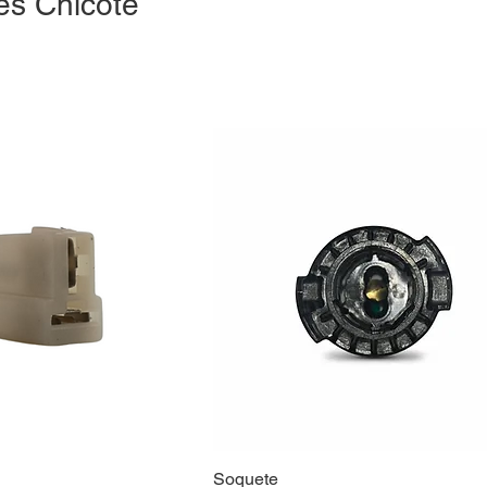
es Chicote
Soquete